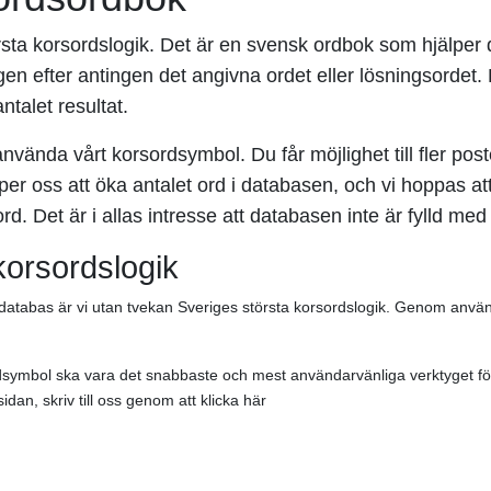
sta korsordslogik. Det är en svensk ordbok som hjälper d
gen efter antingen det angivna ordet eller lösningsordet
ntalet resultat.
 använda vårt korsordsymbol. Du får möjlighet till fler pos
per oss att öka antalet ord i databasen, och vi hoppas att
rd. Det är i allas intresse att databasen inte är fylld med
korsordslogik
 databas är vi utan tvekan Sveriges största korsordslogik. Genom anvä
rdsymbol ska vara det snabbaste och mest användarvänliga verktyget fö
dan, skriv till oss genom att klicka här