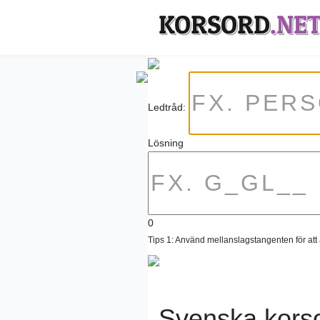
KORSORD
.NE
Ledtråd:
Lösning
0
Tips 1: Använd mellanslagstangenten för at
Svenska kors